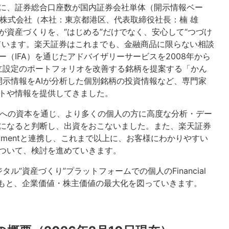
に、証券総合口座数が国内証券会社単体（開示情報ベー
証券株式会社（本社：東京都港区、代表取締役社長：楠 雄
資産づくりを、“はじめる”だけでなく、安心して“つづけ
ています。楽天証券はこれまでも、金融商品に限らない相談
（IFA）を通じたアドバイザリーサービスを2008年から
積立設定のポートフォリオを改善する銘柄を提案する「かん
開示情報をAIが分析した個別銘柄の投資情報など、専門家
トや情報を提供してきました。
mentへの資本を通じ、より多くの個人の方に高度な分析・デー
になると判断し、出資をおこないました。また、楽天証券
stmentと連携し、これまで以上に、お客様にわかりやすい
ついて、検討を進めていきます。
”資産づくり”プラットフォームでの個人のFinancial
ョンのもと、企業価値・株主価値の最大化を図っていきます。