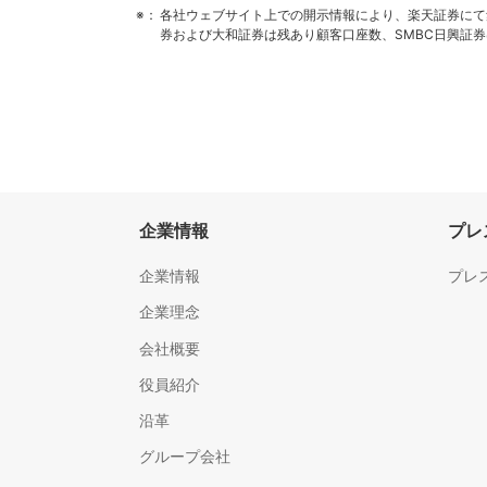
※：
各社ウェブサイト上での開示情報により、楽天証券にて集
券および大和証券は残あり顧客口座数、SMBC日興証券は
企業情報
プレ
企業情報
プレ
企業理念
会社概要
役員紹介
沿革
グループ会社