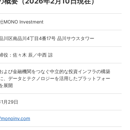
ntの概要（2026年2月10日現在）
MONO Investment
品川区南品川4丁目4番17号 品川サウスタワー
締役：佐々木 辰／中西 諒
および金融機関をつなぐ中立的な投資インフラの構築
に、データとテクノロジーを活用したプラットフォー
を展開
年1月29日
//monoinv.com