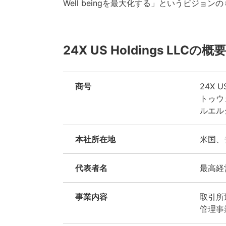
Well beingを最大化する」というビジ
24X US Holdings LLC
商号
24X US
トゥウ
ルエル
本社所在地
米国、
代表者名
最高経営
事業内容
取引所運
管理事