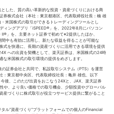
点とした、質の高い革新的な投資・資産づくりにおける商
証券株式会社（本社：東京都港区、代表取締役社長：楠 雄
内・米国株式の取引ができるトレーディングツールとし
ィングアプリ「iSPEED®」を、2022年8月にパソコン
D II®」を、主要ネット証券で初めて※2提供したほか、
有期間中も有効に活用し、新たな収益を得ることが可能な
株式を快適に、長期の資産づくりに活用できる環境を提供
24X への出資を契機として、楽天証券は、米国株式の24時
適な米国株式の取引環境の提供をめざします。
複数の証券会社と共同で、私設取引システム（PTS）を運営
株式会社（本社：東京都中央区、代表取締役社長：亀井 雄也、以下
、今後、このたび出資をおこなう24Xと、JAX、楽天証券
軟性や、より良い価格での取引機会、少額投資やグローバル
資産づくりに株式取引が役立つサービス提供に繋がること
”資産づくり”プラットフォームでの個人のFinancial