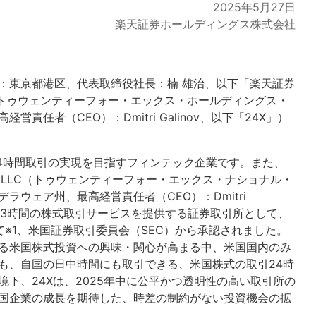
2025年5月27日
楽天証券ホールディングス株式会社
：東京都港区、代表取締役社長：楠 雄治、以下「楽天証券
 LLC（トゥウェンティーフォー・エックス・ホールディングス・
任者（CEO）：Dmitri Galinov、以下「24X」）
の24時間取引の実現を目指すフィンテック企業です。また、
change LLC（トゥウェンティーフォー・エックス・ナショナル・
ウェア州、最高経営責任者（CEO）：Dmitri
日23時間の株式取引サービスを提供する証券取引所として、
めて※1、米国証券取引委員会（SEC）から承認されました。
る米国株式投資への興味・関心が高まる中、米国国内のみ
も、自国の日中時間にも取引できる、米国株式の取引24時
下、24Xは、2025年中に公平かつ透明性の高い取引所の
国企業の成長を期待した、時差の制約がない投資機会の拡